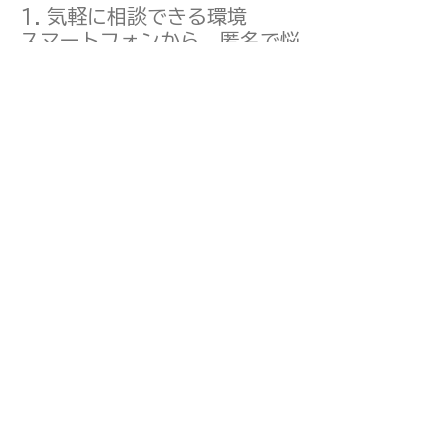
1. 気軽に相談できる環境
スマートフォンから、匿名で悩
みを投稿可能。
同じ経験を持つ人や専門家か
ら、アドバイスや共感を得るこ
とができます。
2. 専門家・コミュニティの両
輪
臨床心理士や福祉専門職などに
よる知見と、当事者同士の支え
合いを組み合わせた仕組み。
👉 「専門性 × 共感」
の両方
を提供します。
3. 継続的な自己理解・自己成
長
診断チェックやコミュニティ機
能を通じて、