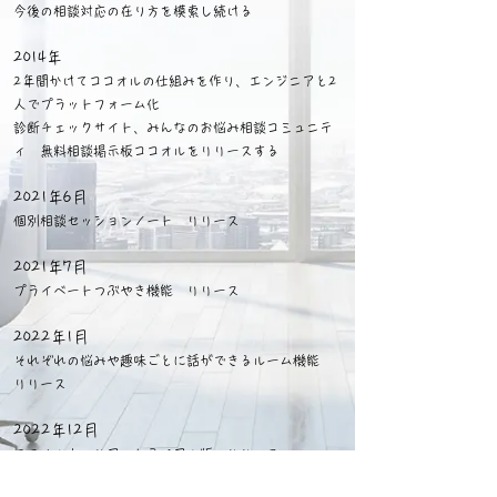
今後の相談対応の在り方を模索し続け
る
2014年
2年間かけてココオルの仕組みを作り、エンジニアと2
人でプラットフォーム化
診断チェックサイト、みんなのお悩み相談コミュニテ
ィ 無料相談掲示板ココオルを
リリースする
2021年6月
個別相談セッションノート リリース
2021年7月
プライベートつぶやき機能 リリース
2022年1月
それぞれの悩みや趣味ごとに話ができるルーム機能
リリース
2022年12月
ココオルキャリア トライアル版 リリース