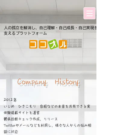
人の孤立を解消し、自己理解・自己成長・自己実現を
支えるプラットフォーム
Company History
2012年
いじめ ひきこもり 自殺などの本音を共有できる実
体験掲載サイトを運営
鬱病診断チェック作成、リリース
Twitterやメールなどを利用し、様々な人からの悩み相
談に対応