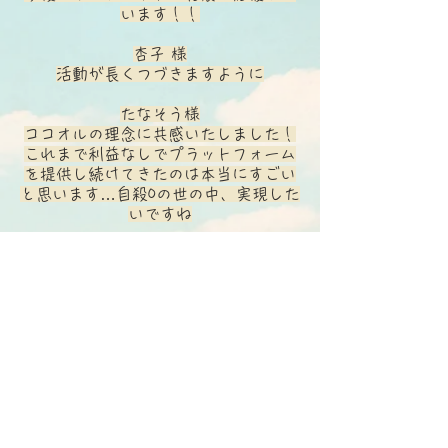
います！！
杏子 様
活動が長くつづきますように
たなそう様
ココオルの理念に共感いたしました！
これまで利益なしでプラットフォーム
を提供し続けてきたのは本当にすごい
と思います…自殺0の世の中、実現した
いですね
kakkou0412 様
かなり最初の方で利用させていただき
ました。同じ悩みや経験を持つ人が可
視化されるだけでなく、専用の診断ツ
ールやプロのかたに対応いただける充
実した内容を10年近くも無償で提供さ
れてきたことがすごいと思います。
応援しています！